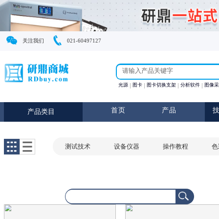
关注我们
021-60497127
光源
图卡
图卡切换支
首页
产
产品类目
测试技术
设备仪器
操作