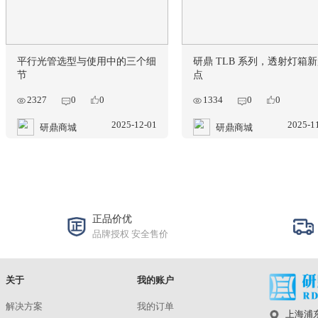
畸变：被“弯曲”的物理真相
防抖测试利器
统拯救摄像头
1915
1778
0
0
0
2026-01-07
研鼎商城
研鼎商城
平行光管选型与使用中的三个细
研鼎 TLB 