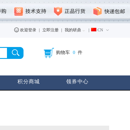
欢迎登录
|
立即注册
|
我的研鼎
|
CN
购物车
0
件
积分商城
领券中心