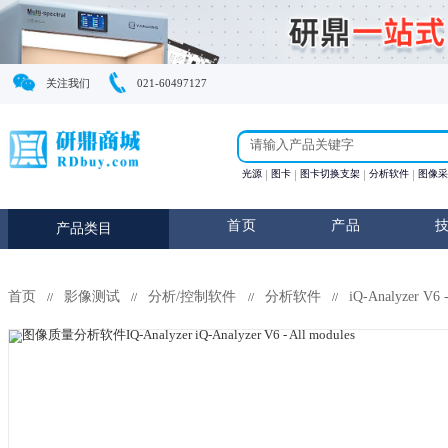
关注我们
021-60497127
光源
图卡
图卡切换支
首页
产
产品类目
首页
影像测试
分析/控制软件
分析软件
i
//
//
//
//