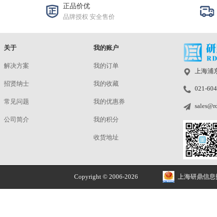
StreamEye Studio
洽谈