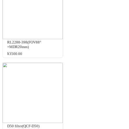
ND filter
¥625.00
RL0990-F611(FOV90°
+MDR9mm)
洽谈