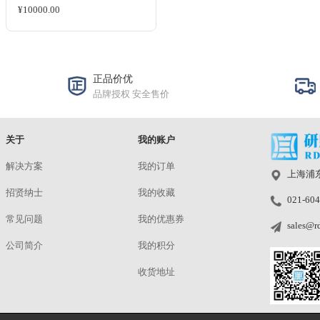
RL2288-398(FOV88°
+MDR20mm)
¥3500.00