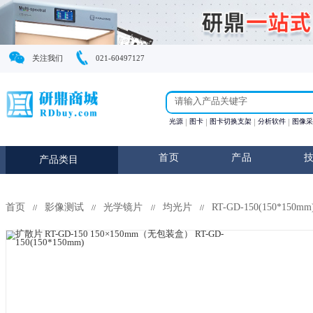
关注我们
021-60497127
光源
图卡
图卡切换支
首页
产
产品类目
首页
影像测试
光学镜片
均光片
RT-GD-1
//
//
//
//