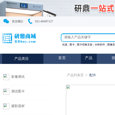
关注我们
021-60497127
光源
图卡
图卡切换支
首页
产
产品类目
产品列表页
//
影像测试
测试图卡