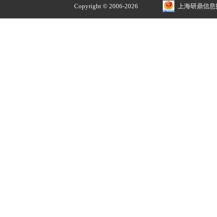
正品价优
品牌授权 安全售价
关于
我的账户
解决方案
我的订单
招贤纳士
我的收藏
常见问题
我的优惠券
公司简介
我的积分
收货地址