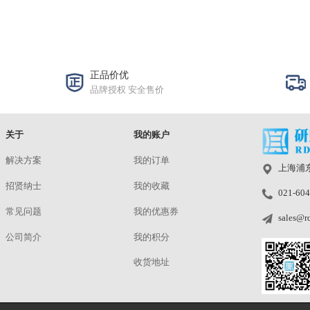
YD-K7 多功能
¥
洽谈
预定
|
研鼎