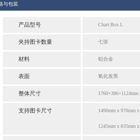
格与包装
产品型号
Chart Box L
夹持图卡数量
七张
材料
铝合金
表面
氧化发黑
整体尺寸
1760×386×1124mm
支持图卡尺寸
1490mm x 970mm 
1245mm x 835mm 