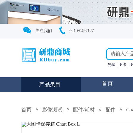
关注我们
021-60497127
光源
图卡
首页
产品类目
首页
影像测试
配件/耗材
配件
Ch
//
//
//
//