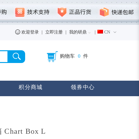
欢迎登录
|
立即注册
|
我的研鼎
|
CN
购物车
0
件
积分商城
领券中心
hart Box L