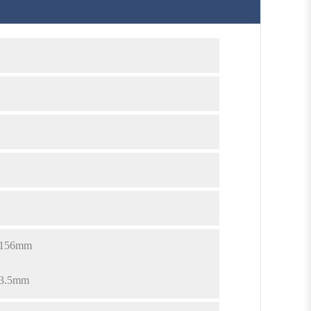
x156mm
x3.5mm