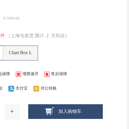
¥ 7000.00
1件
（上海仓发货,预计
2
天到达）
Chart Box L
品保障
增票速开
售后保障
信
支付宝
对公转账
+
加入购物车