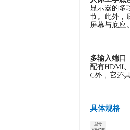
艺卓
的
像
防
显示
光
工