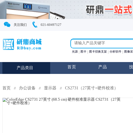
关注我们
021-60497127
光源
图卡
图卡切换支
首页
产
产品类目
首页
办公设备
显示器
CS2731（27英寸+硬
//
//
//