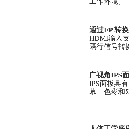
出
显示
RG
择2
屏