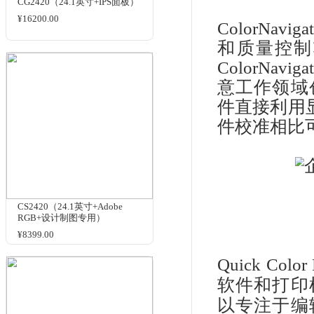
EV2451(23.8英寸+护眼)
¥5199.00
CS
US
显示
设
乱
CG2420（24.1英寸+IPS面板）