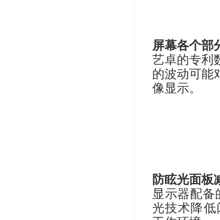
乎完整
CS2410（24.1英寸+sRGB）
¥4700.00
Co
能
平滑
异