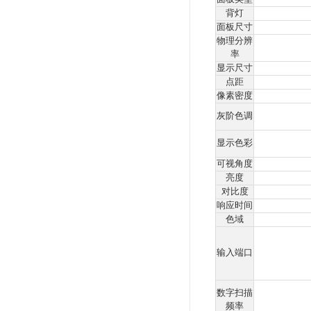
通过
HD
隔
广视
IP
幕