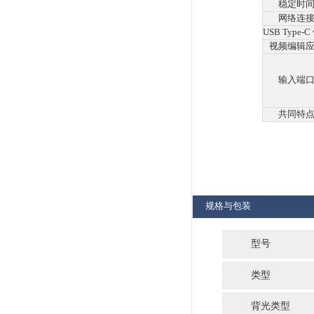
显示色
可视角
亮度
对比度
响应时
色域
输入端
数字扫
频率
USB 上
USB 下
功率要
最大功