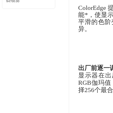
Qu
软
以
到Q
CG247X（24.1英寸
+99%Adobe RGB+HDR）
¥19000.00
Co
色彩
域