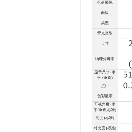
Scr
Sc
多
使S
理多
可