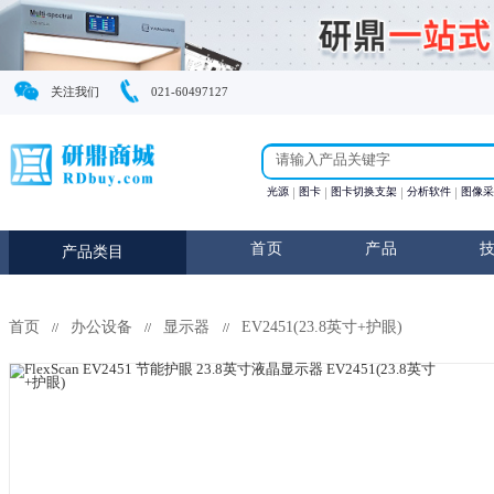
关注我们
021-60497127
光源
图卡
图卡切换支
首页
产
产品类目
首页
办公设备
显示器
EV2451(23.8英寸+护眼
//
//
//