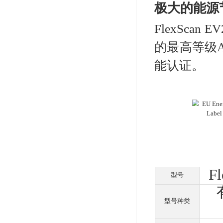
从
意
也使
新
EV
倾斜
认您
只