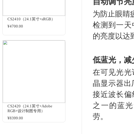
图
由于
此觉
采
CG247X（24.1英寸
+99%Adobe RGB+HDR）
性
¥19000.00
下