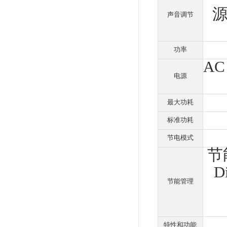
面
类
背光
尺
物理
显示尺
平 x
点
色彩
可视角
平/垂直