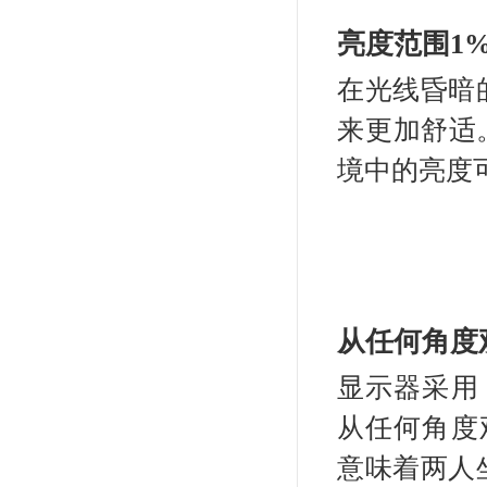
自
CS2410（24.1英寸+sRGB）
为防
¥4700.00
检
的