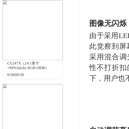
¥16200.00
这
周黑
幕
的
CG319X（31.1英寸+4K+影像
测试热卖）
¥50999.00