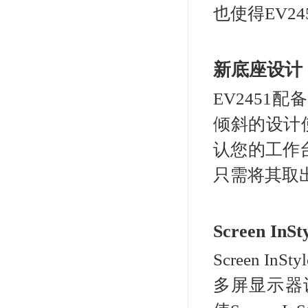
低
在
CS2420（24.1英寸+Adobe
晶显
RGB+设计制图专用）
¥8399.00
接
之
劳