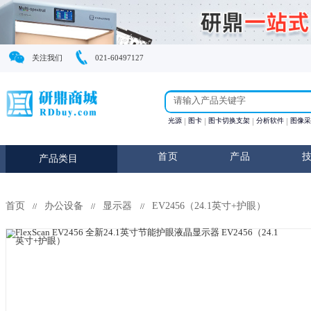
关注我们
021-60497127
光源
图卡
图卡切换支
首页
产
产品类目
首页
办公设备
显示器
EV2456（24.1英寸+
//
//
//