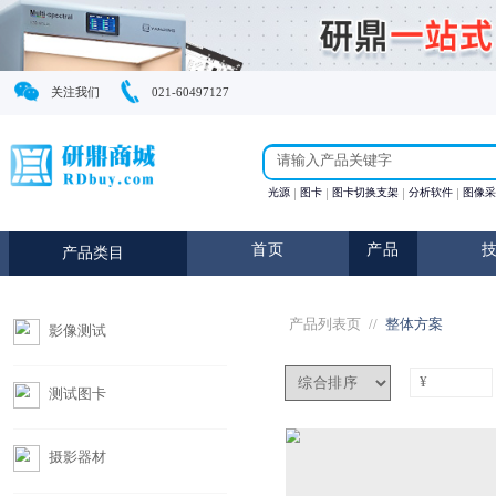
关注我们
021-60497127
光源
图卡
图卡切换支
首页
产
产品类目
产品列表页
//
影像测试
测试图卡