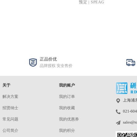
>3 GHz CTI
臂模型 mmW-GF
¥
洽谈
预定
|
SPEAG