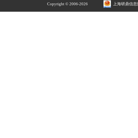
正品价优
品牌授权 安全售价
关于
我的账户
解决方案
我的订单
招贤纳士
我的收藏
常见问题
我的优惠券
公司简介
我的积分
收货地址