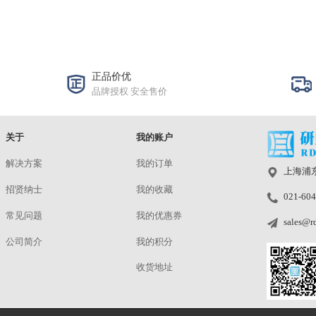
分辨率图卡 QA-72
透射）
¥
洽谈
预定
|
Applied I