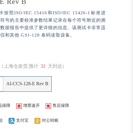
E Rev B
卡按照ISO/IEC 15416和ISO/IEC 15426-1标准进
个符号的主要校准参数结果记录在每个符号附近的测
准数据报告中提供了更详细的信息。该测试卡非常适
和其他 GS1-128 条码读取设备。
（上海仓发货,预计
32
天到达）
AI-CCS-128-E Rev B
品保障
增票速开
售后保障
信
支付宝
对公转账