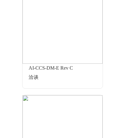
AI-CCS-DM-E Rev C
洽谈