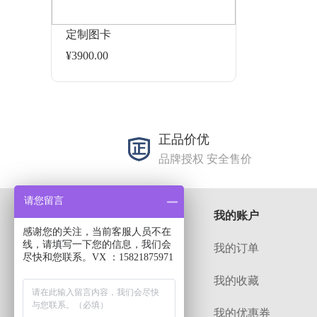
定制图卡
¥3900.00
正品价优
品牌授权 安全售价
请您留言
关于
我的账户
感谢您的关注，当前客服人员不在
线，请填写一下您的信息，我们会
解决方案
我的订单
尽快和您联系。VX ：15821875971
招贤纳士
我的收藏
常见问题
我的优惠券