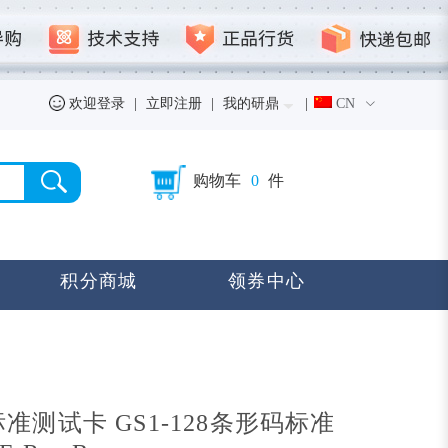
欢迎登录
|
立即注册
|
我的研鼎
|
CN
购物车
0
件
积分商城
领券中心
准测试卡 GS1-128条形码标准