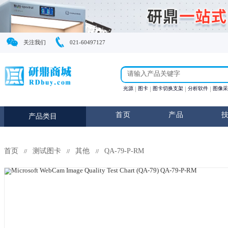
关注我们
021-60497127
光源
图卡
图卡切换支
首页
产
产品类目
首页
测试图卡
其他
QA-79-P-RM
//
//
//