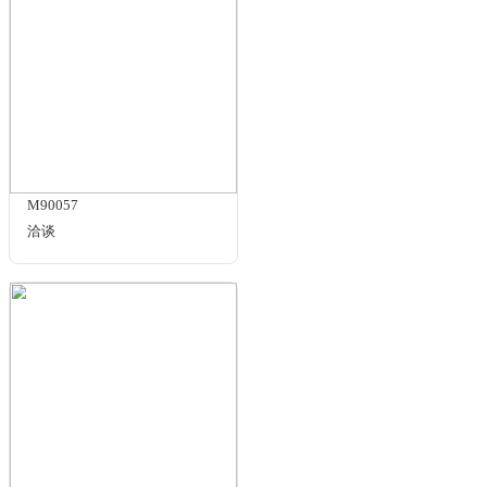
规格与包装
AI-CCS-DM-E Rev C
洽谈