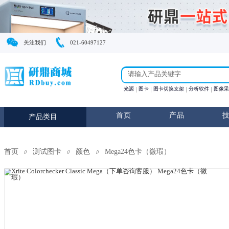
关注我们
021-60497127
光源
图卡
图卡切换支
首页
产
产品类目
首页
测试图卡
颜色
Mega24色卡（微瑕）
//
//
//