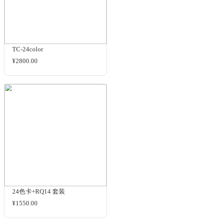
色彩管理小教室 Class.3 -Mac的
色彩管理比较好？
i1Profiler校色教程（制作扫描仪
iCC特性文件）
相关商品