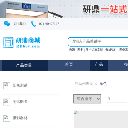
关注我们
021-60497127
光源
图卡
图卡切换支
首页
产
产品类目
产品列表页
//
影像测试
测试图卡