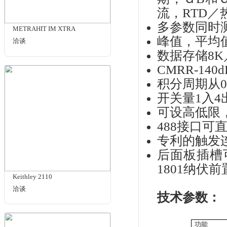
度为
度,
数/
的1
Keithley 3706A系列
Ke
洽谈
交流
dB
产
1
流
期