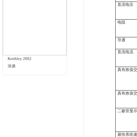
流，
多
METRAHIT IM XTRA
峰
洽谈
数据
CMR
积分
开关
可
48
专利
后
18
Keithley 2110