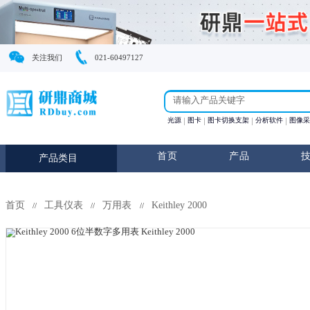
关注我们
021-60497127
光源
图卡
图卡切换支
首页
产
产品类目
首页
工具仪表
万用表
Keithley 2000
//
//
//