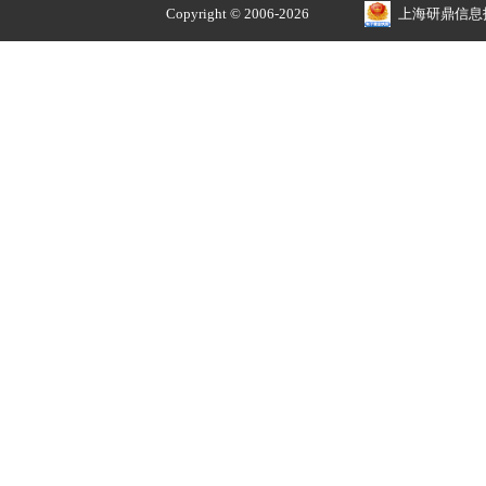
正品价优
品牌授权 安全售价
关于
我的账户
解决方案
我的订单
招贤纳士
我的收藏
常见问题
我的优惠券
公司简介
我的积分
收货地址