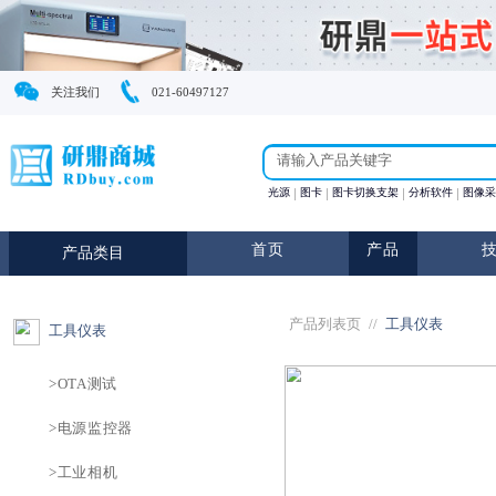
关注我们
021-60497127
光源
图卡
图卡切换支
首页
产
产品类目
产品列表页
//
工具仪表
>OTA测试