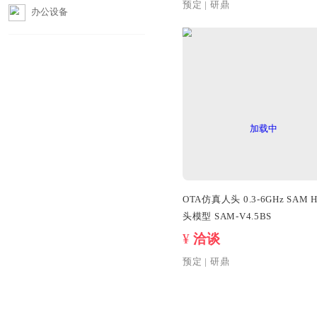
影像测试
测试图卡
DSLogic U3P
摄影器材
¥
洽谈
预定
|
研鼎
办公设备