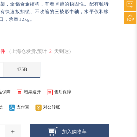
脚架，全铝合金结构，有着卓越的稳固性。配有独特
还有快速扳扣锁、不收缩的三棱形中轴，水平仪和橡
口，承重12kg。
1件
（上海仓发货,预计
2
天到达）
475B
品保障
增票速开
售后保障
信
支付宝
对公转账
+
加入购物车