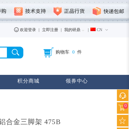
欢迎登录
|
立即注册
|
我的研鼎
|
CN
购物车
0
件
积分商城
领券中心
0
式铝合金三脚架 475B