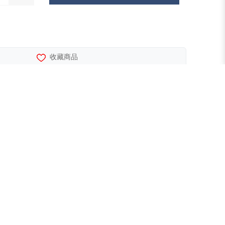
收藏商品
已选择 0 个配件
¥5500.00
组合价