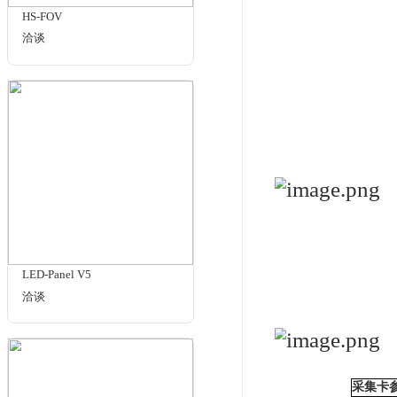
广
可测
同
强
设备
台
MIG-S2
的
洽谈
规