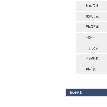
综
软
iQ-Trigger-T
洽谈
a 
b 