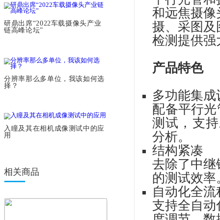
P2020
车载摄像头
解析力
商品名
畸变
离焦曲线
视场角
MTF
ADAS挡风玻璃
相关文章
IS-
摄
汽车CIS专题-HDR,为什么重
要？
IS
平
和
研鼎出席“2022车载摄像头产业
摄
链高峰论坛”
检