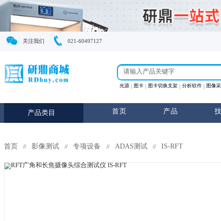
关注我们
021-60497127
光源
图卡
图卡切换支
首页
产
产品类目
首页
影像测试
专项设备
ADAS测试
IS-R
//
//
//
//