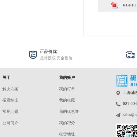
c 
在“
1⁄4
d 
圆
中
规格与包装