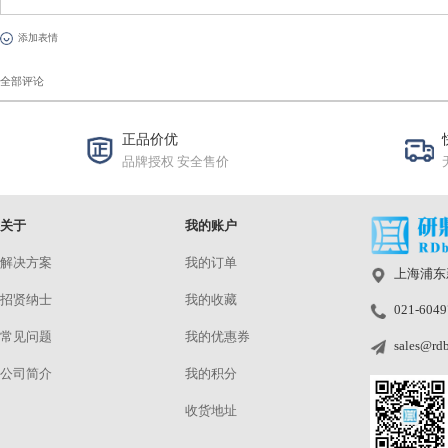
图9 研鼎 RFT 相机综合测试仪为不
0人
相关产品