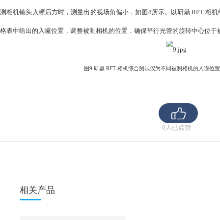
角。需要注意的是，被测相机与靶标的距离d，应从入瞳所在
图7 使用平行光管测试相机成像面上不同位置的性能时，多枚平行光管的
测相机镜头
在车载相机的测试中，常常遇到设计物距非常远的固定法兰
相机的性能（如空间频率响应、畸变、视场角、色差、杂光
定位置形成测试靶标的虚像。市场上有两种常见方案：一是
此时，所有平行光管镜头的光轴应交汇于被测相机镜头的入
身围绕被测相机镜头的入瞳中心旋转。