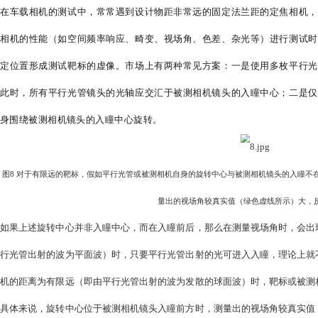
图6 视场角是入射窗对
应用B：视场角与视场的定义
视场角是一个非常重要的指标，它表征了相机能够“看”到的景
感器的尺寸。试想，如果我们遮住图像传感器的边缘，使感光
在几何光学中，将这种限制视场的光阑，称作视场光阑，而视
6所示，视场光阑就是图像传感器本身，故在像面上，根据物像
物范围，称作视场（field of view）。而入射窗对入瞳中心所张
统方法之一，是使用一张布满方格或圆点的靶标，靶标的尺寸
的数量）可确定相机能够看到的景物的物理尺寸，若同时已知