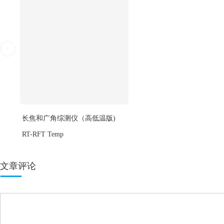
图8 对于有限远的靶标，假如平行光管或被测相机自身的旋转中心与被测
量出的视场角较真实值（绿
如果上述旋转中心并非入瞳中心，而在入瞳前后，那么在测量
行光管出射的波为平面波）时，只要平行光管出射的光可进入
机的距离为有限远（即由平行光管出射的波为发散的球面波）
具体来说，旋转中心位于被测相机镜头入瞳前方时，测量出的
测相机镜头入瞳后方时，测量出的视场角偏小，如图8所示。以研
格表中给出的入瞳位置，调整被测相机的位置，确保平行光管