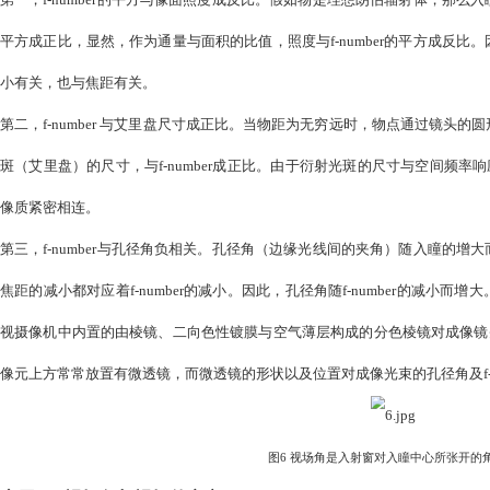
十分重要的意义。理想情况下，不同物点发出的主光线交汇于
心。与主光线相对应，经过孔阑（入瞳）边缘的光线，称为边
我们一起来了解入瞳的两个常见应用。（需要说明的是，为了
即所有光线为近轴光线，入瞳无畸变。）
图5 设AB为平面朗伯辐射体上的一个面元，AB的倒像
应用A：f-number 的定义
对于成像镜头而言，f-number的定义为焦距与入瞳直径的比值
里试举几例。
第一，f-number的平方与像面照度成反比。假如物是理想