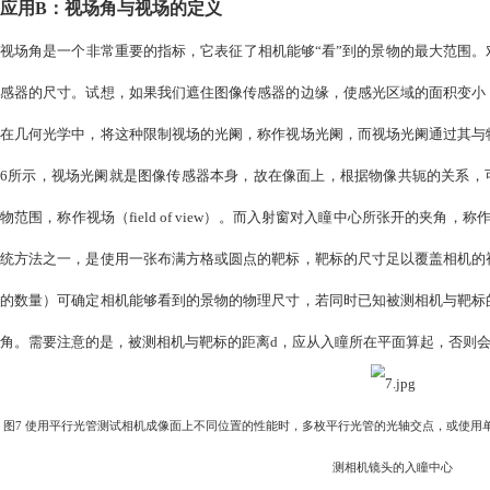
平方成正比，显然，作为通量与面积的比值，照度与f-numb
小有关，也与焦距有关。
第二，f-number 与艾里盘尺寸成正比。当物距为无穷远时
斑（艾里盘）的尺寸，与f-number成正比。由于衍射光斑的尺
像质紧密相连。
第三，f-number与孔径角负相关。孔径角（边缘光线间的
焦距的减小都对应着f-number的减小。因此，孔径角随f-n
视摄像机中内置的由棱镜、二向色性镀膜与空气薄层构成的分色棱
像元上方常常放置有微透镜，而微透镜的形状以及位置对成像光束的