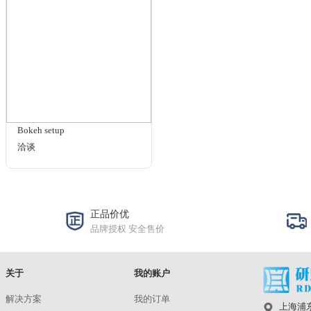
DXOMARK CHART
洽谈
CP281