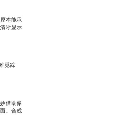
像素原本能承
能清晰显示
经难觅踪
，巧妙借助像
画面。合成
。