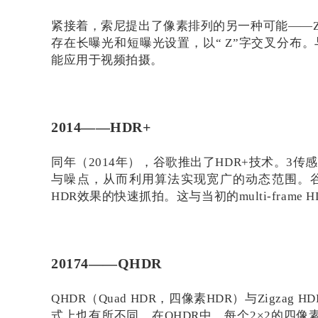
紧接着，索尼提出了像素排列的另一种可能——Zig
存在长曝光和短曝光设置，以“ Z”字交叉分布
能应用于视频拍摄。
2014——HDR+
同年（2014年），谷歌推出了HDR+技术。3
与噪点，从而利用算法实现宽广的动态范围。谷
HDR效果的快速抓拍。这与当初的multi-frame
20174——
QHDR
QHDR（Quad HDR，四像素HDR）与Zig
式上也有所不同。在QHDR中，每个2×2的四