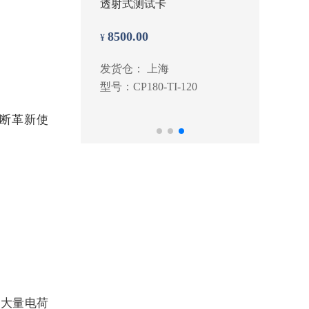
综合测试图卡
高亮
洽谈
洽谈
发货仓： 上海
发货仓
型号：Natural scene CHART
型号：L
+HDR+
断革新使
，大量电荷