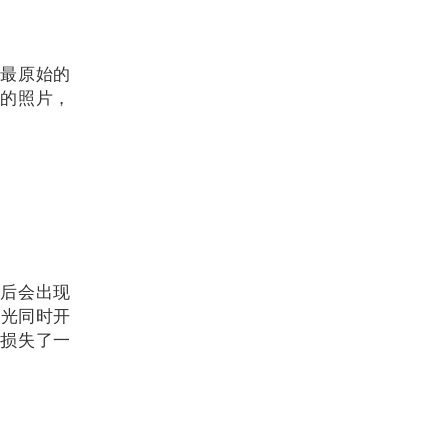
，最原始的
光的照片，
成后会出现
曝光同时开
R损失了一