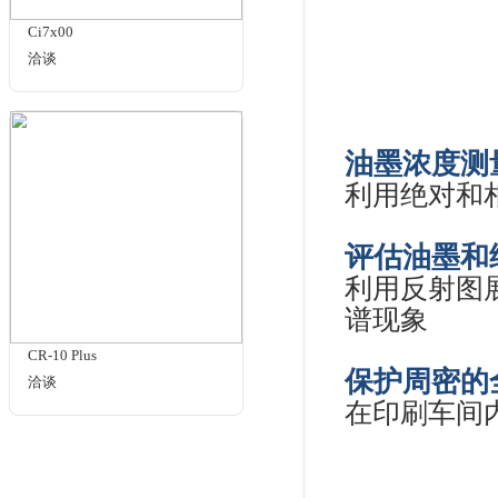
能同
4种
从
以
和
eXact 标准版
洽谈
实
带纹
定