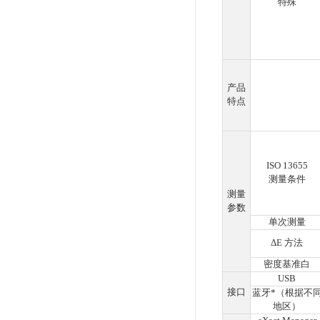
谱
CR-10 Plus
保
洽谈
在
哪款
型号