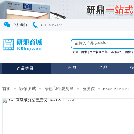
关注我们
021-60497127
光源
图卡
图卡切换支
首页
产
产品类目
首页
影像测试
颜色和外观测量
密度仪
eX
//
//
//
//