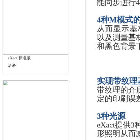
这
量
墨
该仪
作
eXact Basic Plus
洽谈
先
eX