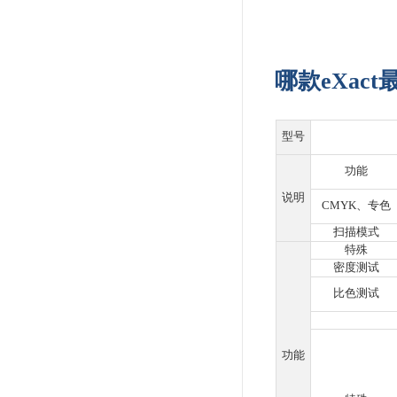
3种
eX
形
Ci7x00
洽谈
油
利
评
利