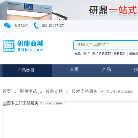
关注我们
021-60497127
光源
图卡
图卡切换支
首页
产
产品类目
首页
影像测试
服务支持
技术支持服务
YD
//
//
//
//