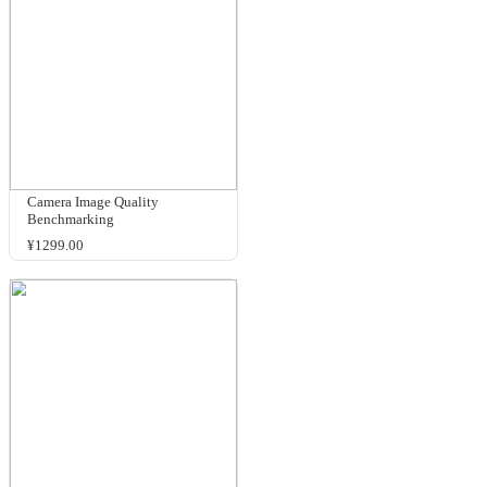
单
我
体
下
装
务
规格与包装
YD-Maintenance service
¥16300.00