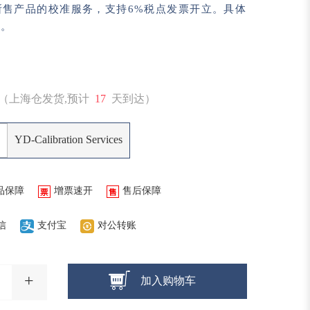
所售产品的校准服务，支持6%税点发票开立。具体
服。
（上海仓发货,预计
17
天到达）
YD-Calibration Services
品保障
增票速开
售后保障
信
支付宝
对公转账
+
加入购物车