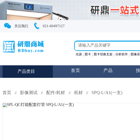
关注我们
021-60497127
光源
图卡
图卡切换支
首页
产
产品类目
首页
影像测试
配件/耗材
耗材
SPQ-L/A1
//
//
//
//