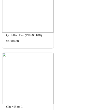
iQ-Trigger
洽谈
Trigger-BOX
洽谈