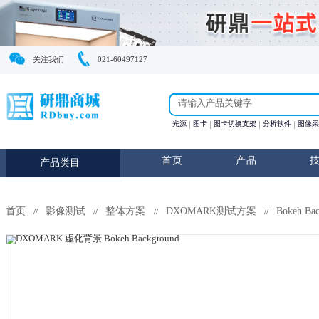
关注我们
021-60497127
光源
图卡
图卡切换支
首页
产
产品类目
首页
影像测试
整体方案
DXOMARK测试方
//
//
//