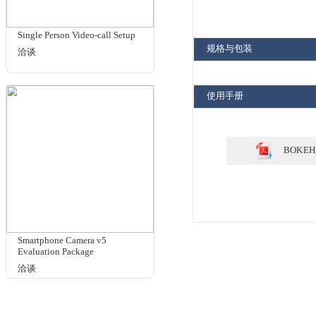
感
一
参考
元
背
手机及消费电子摄像头图像质
山
量分析解决方案
尺
洽谈
270
1420
材
印