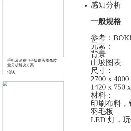
体
洽谈
助
该
上
度
场
比
为
果
车载摄像头和视频行驶记录测
主
试方案
洽谈
景