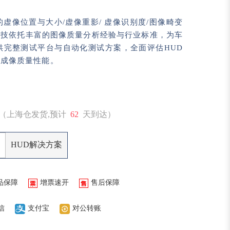
的虚像位置与大小/虚像重影/ 虚像识别度/图像畸变
科技依托丰富的图像质量分析经验与行业标准，为车
供完整测试平台与自动化测试方案，全面评估HUD
与成像质量性能。
（上海仓发货,预计
62
天到达）
HUD解决方案
品保障
增票速开
售后保障
信
支付宝
对公转账