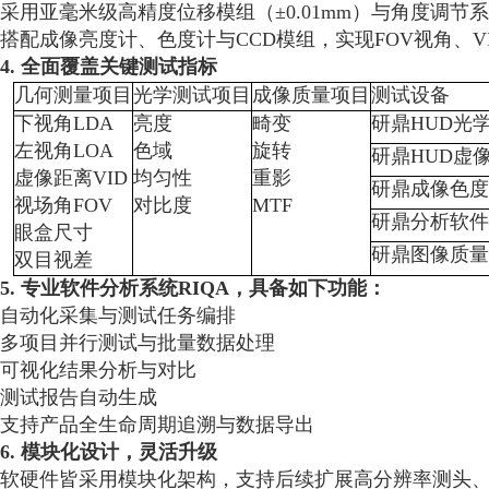
采用亚毫米级高精度位移模组（±0.01mm）与角度调节系
搭配成像亮度计、色度计与CCD模组，实现FOV视角、VI
4. 全面覆盖关键测试指标
几何测量项目
光学测试项目
成像质量项目
测试设备
下视角LDA 
亮度
畸变
研鼎HUD光
左视角LOA
色域
旋转
研鼎HUD虚
虚像距离VID
均匀性
重影
研鼎成像色度
视场角FOV
对比度
MTF
研鼎分析软件
眼盒尺寸
研鼎图像质量
双目视差
5. 专业软件分析系统RIQA，
具备如下功能：
自动化采集与测试任务编排
多项目并行测试与批量数据处理
可视化结果分析与对比
测试报告自动生成
支持产品全生命周期追溯与数据导出
6. 模块化设计，灵活升级
软硬件皆采用模块化架构，支持后续扩展高分辨率测头、A