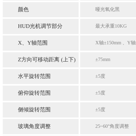
颜色
哑光氧化黑
HUD光机调节部分
最大承重10KG
X、Y轴范围
X轴±150mm 、Y轴
Z方向可移动距离 (上下)
±75mm
水平旋转范围
±5度
俯仰旋转范围
±5度
侧倾旋转范围
±5度
玻璃角度调整
25~60°角度调整