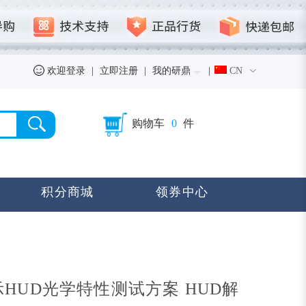
欢迎登录
|
立即注册
|
我的研鼎
|
CN
购物车
0
件
积分商城
领券中心
HUD光学特性测试方案 HUD解