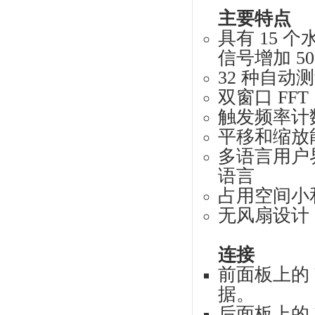
M
统
125B
洽谈
使用
用
主
200
2 
全部
所有
高