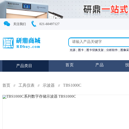
关注我们
021-60497127
光源
图卡
图卡切换支
首页
产
产品类目
首页
工具仪表
示波器
TBS1000C
//
//
//