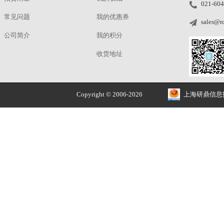
采
采
采
峰
在所
平
平均
高
将
滚
在屏
动