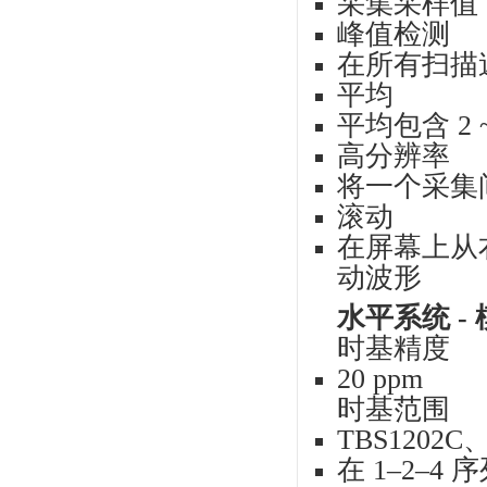
通道数
采样率
记录长
垂直
垂
8 位
输
1 m
为 1
DC
±3
最
30