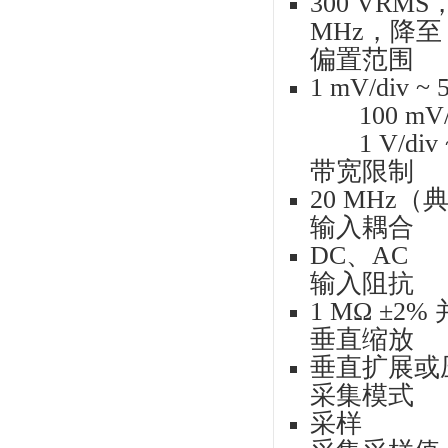
8
TB
图像参
1
2
3
型
参数
带宽