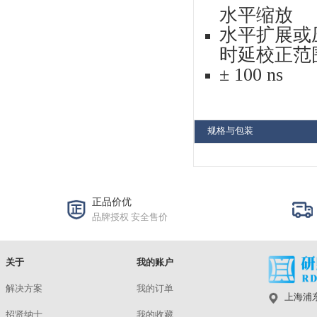
MH
偏
1 m
    
    
带
20
输
DC
输
1 M
垂
垂