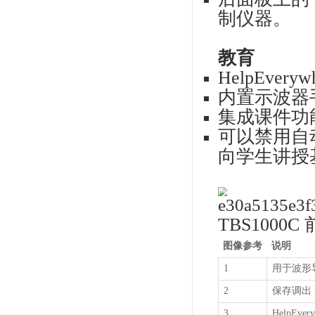
主
具有
信号
32
双窗
触
平
多语
语
占
无
连