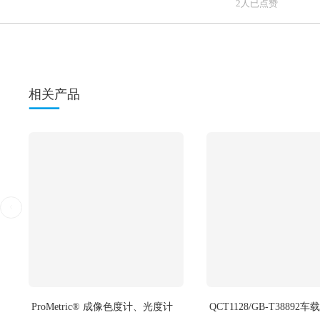
评估CMS图像质量所需的设置和要素图如图所示。
图中展示了如何评估CMS。图中包含两个不同的环境：左侧为
里省略了用于特定测试的附加材料，即照亮CMS显示器的光源
CMS评估需要一些工具和专用设施。因此，这些测试通常直接
根据国际和国家标准以及体系管理认证审核提供各种产品的验
上海研鼎提供满足ISO16505/UN R46/GB15084标准测试方案，欢
2人