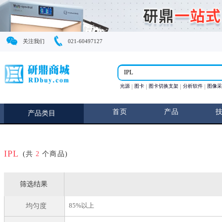
关注我们
021-60497127
光源
图卡
图卡切换支
首页
产
产品类目
IPL
(共
2
个商品)