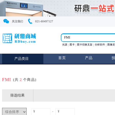
关注我们
021-60497127
光源
图卡
图卡切换支
首页
产
产品类目
FMI
(共
2
个商品)