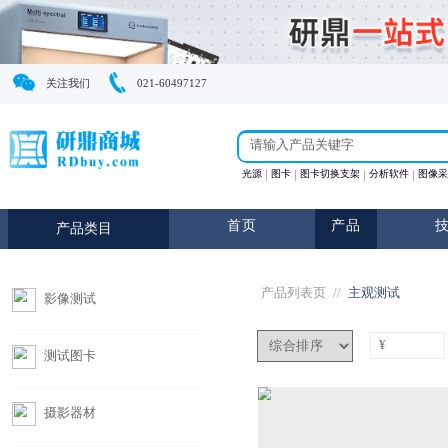
关注我们
021-60497127
光源
图卡
图卡切换支
首页
产
产品类目
产品列表页
//
影像测试
测试图卡