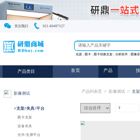
关注我们
021-60497127
光源
图卡
图卡切换支
首页
产
产品类目
产品列表页
//
影像测试
>支架/夹具/平台