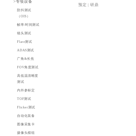
>光学镜片
预定
|
研鼎
滤光片
减光片
增距镜
平行光管
均光片
透镜
漫反射板
工业镜头
>分析/控制软件
CMS测试显示
分析软件
支架 HS-LTS03
控制软件
¥
洽谈
>专项设备