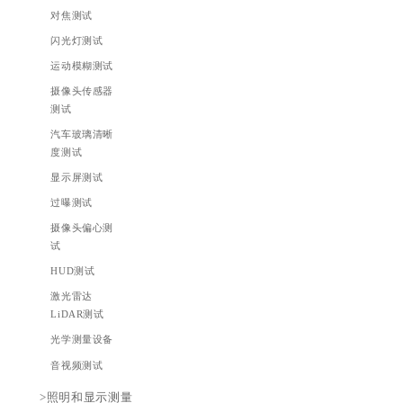
预定
|
研鼎
防抖测试
（OIS）
帧率/时间测试
镜头测试
Flare测试
ADAS测试
广角&长焦
FOV角度测试
高低温清晰度
测试
内外参标定
TOF测试
Flicker测试