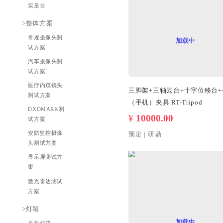
图卡支架
设备夹具
光学/支撑平台
实景台
>整体方案
常规摄像头测
试方案
汽车摄像头测
试方案
医疗内窥镜头
三脚架+三轴云台
测试方案
（手机）
DXOMARK测
¥
10000.00
试方案
安防监控摄像
预定
|
研鼎