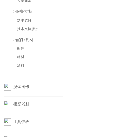
HUD测试
激光雷达
LiDAR测试
光学测量设备
音视频测试
>照明和显示测量
照度计
亮度计
成像亮度色度
计
光谱分析仪
色彩分析仪
>颜色和外观测量