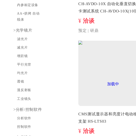
预定
|
研鼎
OTP烧录光源
点光源
AE辉度箱
积分球光源
面光源
光源房
>产线设备
AA设备
终检设备
CH-AVDO-1
内参标定设备
卡测试系统 CH-AVDO-10X(10张图
AA+烘烤 自动
卡切换)
¥
洽谈
线体