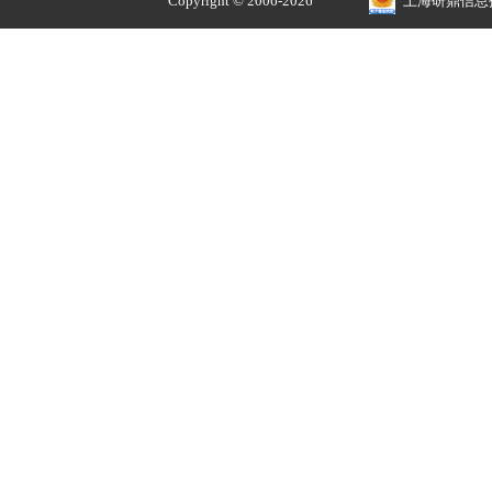
>配件/耗材
配件
耗材
涂料
测试图卡
摄影器材
工具仪表
办公设备