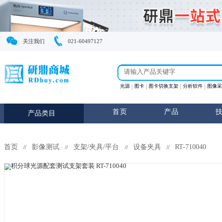
关注我们
021-60497127
光源
图卡
图卡切换支
首页
产
产品类目
首页
影像测试
支架/夹具/平台
设备夹具
//
//
//
//