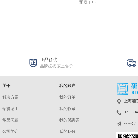
[已停产]Specbo
度计
¥
洽谈
预定
|
JETI