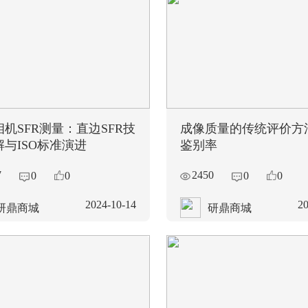
机SFR测量：直边SFR技
成像质量的传统评价方
解与ISO标准演进
鉴别率
7
2450
0
0
0
0
2024-10-14
20
研鼎商城
研鼎商城