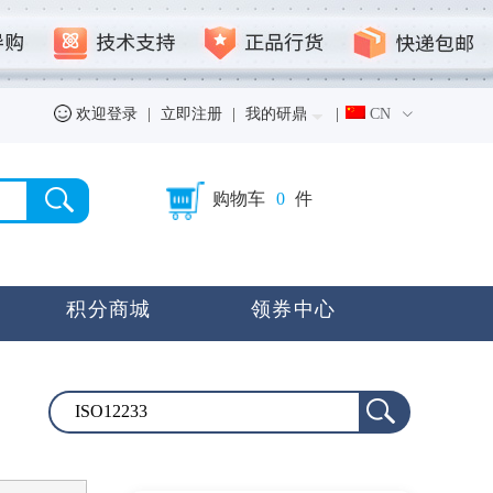
欢迎登录
|
立即注册
|
我的研鼎
|
CN
购物车
0
件
积分商城
领券中心