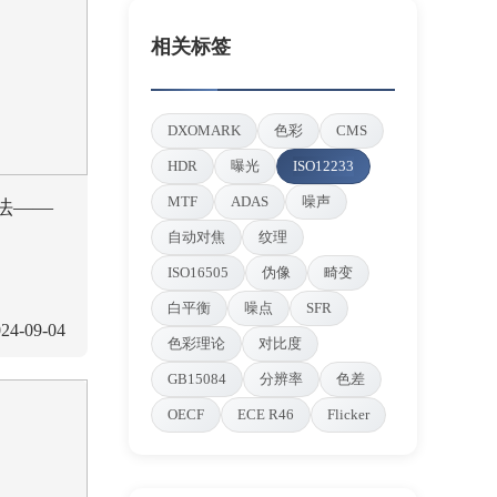
相关标签
DXOMARK
色彩
CMS
HDR
曝光
ISO12233
MTF
ADAS
噪声
法——
自动对焦
纹理
ISO16505
伪像
畸变
白平衡
噪点
SFR
24-09-04
色彩理论
对比度
GB15084
分辨率
色差
OECF
ECE R46
Flicker