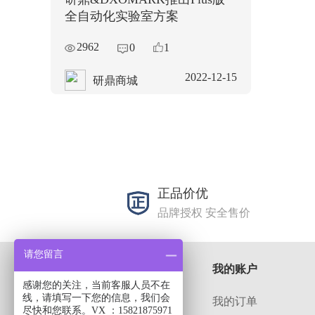
研鼎&DXOMARK推出Plus版
全自动化实验室方案
2962
0
1
2022-12-15
研鼎商城
正品价优
品牌授权 安全售价
请您留言
关于
我的账户
感谢您的关注，当前客服人员不在
线，请填写一下您的信息，我们会
解决方案
我的订单
尽快和您联系。VX ：15821875971