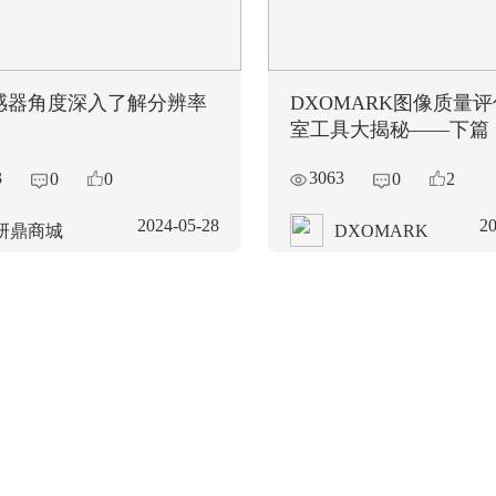
感器角度深入了解分辨率
DXOMARK图像质量
室工具大揭秘——下篇
ISO12233：
￥1600
3
3063
0
0
0
2
发货仓：上海 | 1
2024-05-28
20
型号：R2K (中心20
研鼎商城
DXOMARK