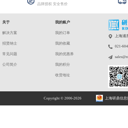
RT-710082
¥15000.00