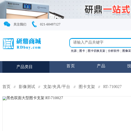
关注我们
021-60497127
光源
图卡
图卡切换支
首页
产
产品类目
首页
影像测试
支架/夹具/平台
图卡支架
//
//
//
//