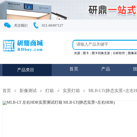
关注我们
021-60497127
光源
图卡
图卡切换支
首页
产
产品类目
首页
影像测试
灯箱
实景灯箱
MLB-LT
//
//
//
//