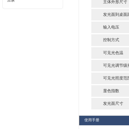
规
产品型
主体外
发光面到
输入电
控制方
发光面
色温
CMB-2540(64 x 102 x 64cm)
显色指
洽谈
可见光
可见光
控制方