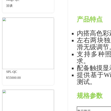
卡
更
SDCV-3500
实
洽谈
ML
均
的
10
化的
在操
调
Wi
电
Judge QC