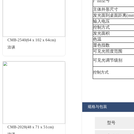
洽谈
产
内
左右
滑
支
求
配
SPL-QC
提供
¥55000.00
测