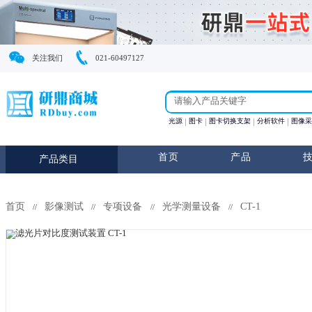
关注我们
021-60497127
光源
图卡
图卡切换支
首页
产
产品类目
首页
影像测试
专项设备
光学测量设备
CT
//
//
//
//