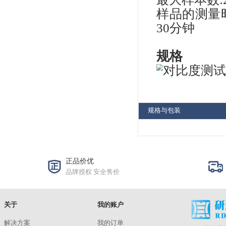
⑧校
一
LED-Panel V5
在X
洽谈
测
自动