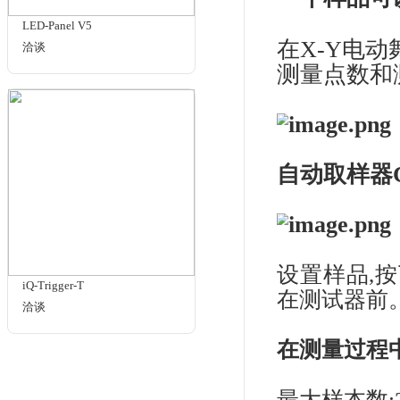
①消
②最
③M
度
HS-FOV
洽谈
④最
⑤
度
⑥调
⑦亮
型会