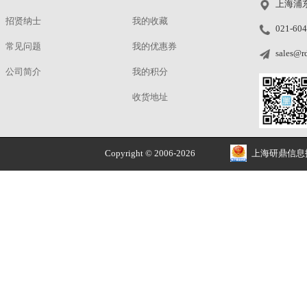
设
iQ-Trigger-T
在
洽谈
在测
最大
样品
30
规