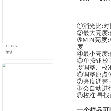
透射
理
测
①
②
③测
④测
MIG-S2
⑤计
洽谈
专用