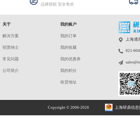
RT-GD-50(50×50mm)
¥720.00