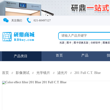
关注我们
021-60497127
光源
图卡
图卡切换支
首页
产
产品类目
首页
影像测试
光学镜片
滤光片
201 Full 
//
//
//
//