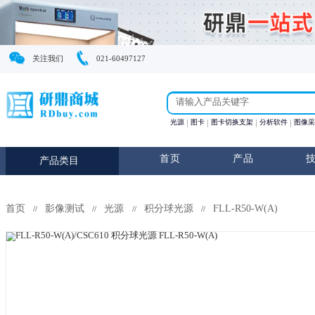
关注我们
021-60497127
光源
图卡
图卡切换支
首页
产
产品类目
首页
影像测试
光源
积分球光源
FLL-R50
//
//
//
//