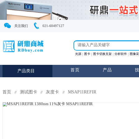
关注我们
021-60497127
光源
图卡
图卡切换支
首页
产
产品类目
首页
测试图卡
灰度卡
MSAP11REFIR
//
//
//