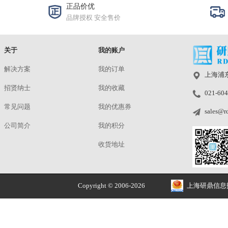
STMN475/MA4
¥689.00