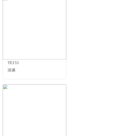
¥650.00
平行
15
块
的
因此
能
TE240-D35-10K:1
规格与包装
洽谈