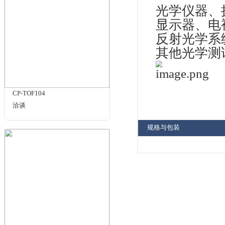
产
反
灰
尺
设
波段
段
图
CP17-RA4-IR14(可见光17%，
研
近红外14%)
¥689.00
应