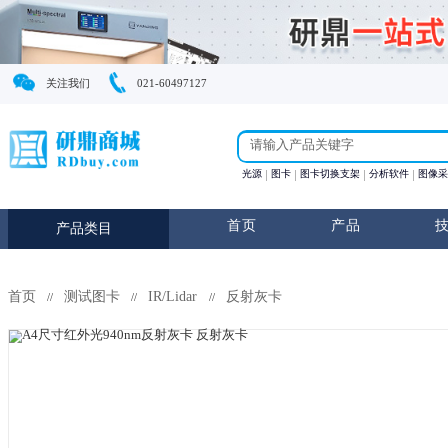
关注我们
021-60497127
光源
图卡
图卡切换支
首页
产
产品类目
首页
测试图卡
IR/Lidar
反射灰卡
//
//
//