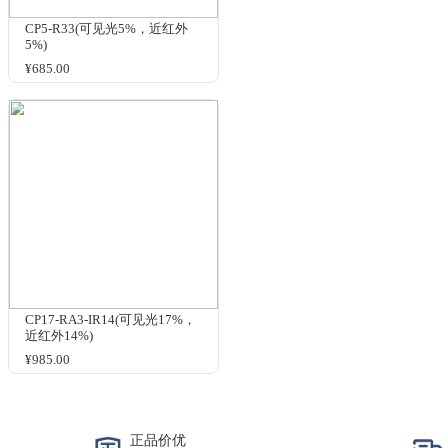
光
显
反
其
CP-TOF104
洽谈
规格与包装