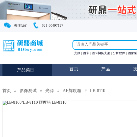
关注我们
021-60497127
光源
图卡
图卡切换支
首页
产
产品类目
首页
影像测试
光源
AE辉度箱
LB-8110
//
//
//
//