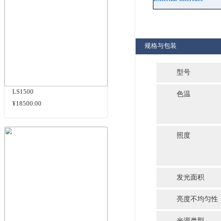
K value
Select l
Luminanc
Unevenn
Select s
Light so
ACL-290×224-G4C
Power s
¥32000.00
Dimensi
External