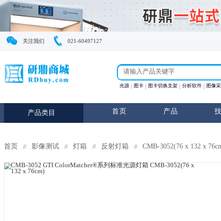
关注我们
021-60497127
光源
图卡
图卡切换支
首页
产
产品类目
首页
影像测试
灯箱
反射灯箱
CMB-3052(7
//
//
//
//