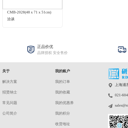
洽谈
规格与包装
SPL-QC
¥55000.00