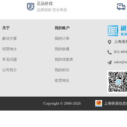
CP145
¥9500.00