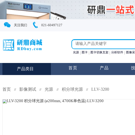
关注我们
021-60497127
光源
图卡
图卡切换支
首页
产
产品类目
首页
影像测试
光源
积分球光源
LLV-320
//
//
//
//